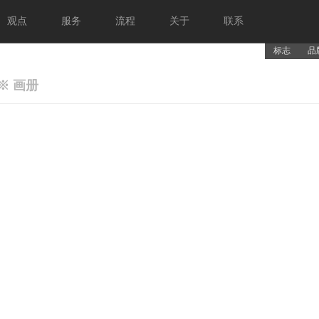
观点
服务
流程
关于
联系
标志
品
※ 画册