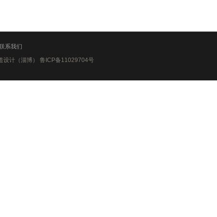
联系我们
erved -商道设计（淄博） 鲁ICP备11029704号